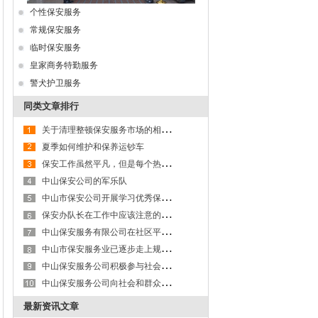
个性保安服务
常规保安服务
临时保安服务
皇家商务特勤服务
警犬护卫服务
同类文章排行
关
于清理整顿保安服务市场的相关条例
夏季如何维护和保养运钞车
保
安工作虽然平凡，但是每个热情工作的保安都值得人敬佩！
中山保安公司的军乐队
中
山市保安公司开展学习优秀保安员活动
保
安办队长在工作中应该注意的几个问题
中
山保安服务有限公司在社区平安建设发挥着助力者的重要作用
中
山市保安服务业已逐步走上规范化、制度化的管理轨道
中
山保安服务公司积极参与社会安防体系建设，发挥了重要辅警功能
中
山保安服务公司向社会和群众呼吁：要尊重保安
最新资讯文章