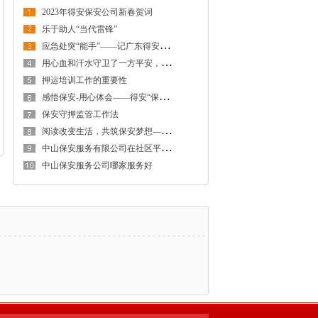
2023年得安保安公司新春贺词
乐于助人“当代雷锋”
应
急处突“能手”——记广东得安保安公司中山分公司驻东区街道辅警队
用
心血和汗水守卫了一方平安，为居民撑起一把“保护伞”——记广东得安保安服务有限公司中山分公司驻东区社区保安班
押运培训工作的重要性
感
悟保安-用心体会——得安“保安生涯最难忘的一件事”有奖征文大赛作品鉴赏
保安守押监管工作法
阅
读改变生活，共筑保安梦想——广东得安保安系统读书月
中
山保安服务有限公司在社区平安建设发挥着助力者的重要作用
中山保安服务公司哪家服务好