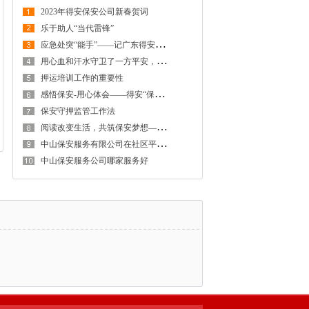
2023年得安保安公司新春贺词
乐于助人“当代雷锋”
应
急处突“能手”——记广东得安保安公司中山分公司驻东区街道辅警队
用
心血和汗水守卫了一方平安，为居民撑起一把“保护伞”——记广东得安保安服务有限公司中山分公司驻东区社区保安班
押运培训工作的重要性
感
悟保安-用心体会——得安“保安生涯最难忘的一件事”有奖征文大赛作品鉴赏
保安守押监管工作法
阅
读改变生活，共筑保安梦想——广东得安保安系统读书月
中
山保安服务有限公司在社区平安建设发挥着助力者的重要作用
中山保安服务公司哪家服务好